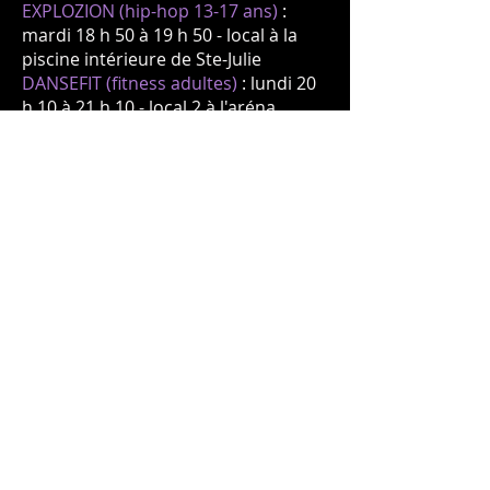
EXPLOZION (hip-hop 13-17 ans)
:
mardi 18 h 50 à 19 h 50 -
local à la
piscine intérieure de Ste-Julie
DANSEFIT (fitness adultes)
: lundi 20
h 10 à 21 h 10 - local 2 à l'aréna
VIBEZ
(hip-hop intermédiaire + 16
ans à adultes
)
: lundi 18
h 50
à 19 h
50
- local à la piscine intérieure de
Ste-Julie
BALLET (classes ballet adultes)
:
mardi 19 h à 20 h - local 1 à l'aréna
RISE (jazz/funk intermédiaire + 16 ans
à adultes
)
: mardi 19 h 05 à 20 h 05
-
local 2 à l'aréna
FLOW (lyrique/contemporain
intermédiaire + 16 ans à adultes
)
:
mardi 20 h 10 à 21 h 10
- local 2 à
l'aréna
EMOTIONZ (
lyrique/contemporain
tous niveaux adultes
)
: mercredi 18 h