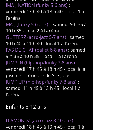
IMA-J-NATION (funky 5-6 ans)
:
vendredi 17 h 40 à 18 h 40 - local 1 à
l'aréna
MA-J (funky 5-6 ans)
:
samedi 9 h 35 à
10 h 35 - local 2 à l'aréna
GLITTERZ
(acro-jazz 5-7
ans)
: samedi
10
h 40
à 11
h 40
- local 1 à l'aré
na
PAS DE CHAT (ballet 6-8 ans)
: samedi
9 h 35 à 10 h 35 - local 1 à l'aréna
JUMP'IN (hip-hop/funky 7-8 ans)
:
vendredi 17 h 45 à 18 h 45 - local à la
piscine intérieure de Ste-Julie
JUMP'UP (hip-hop/funky 7-8
ans)
:
samedi 11 h 45 à 12 h 45
- local 1 à
l'aréna
Enfants 8-12 ans
DIAMONDZ
(acro-jazz 8-10
ans)
:
vendredi 18 h 45 à 19 h 45
- local 1 à