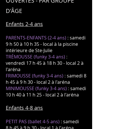
OUVERTES - PAR GROUPE
D'ÂGE
Enfants 2-4
ans
PARENTS-ENFANTS (2-4
ans)
: samedi
9
h 50 à 10
h 35 - local à la piscine
intérieure de Ste-Julie
TRÉMOUSSE (funky 3-4 ans)
:
vendredi 17 h 45 à 18 h 30 - local 2 à
l'aréna
FRIMOUSSE (funky 3-4
ans)
:
samedi 8
h 45 à 9 h 30
- local 2
à l'aréna
MINIMOUSSE (funky 3-4
ans)
:
samedi
10 h 40 à 11 h 25
- local 2
à l'aréna
Enfants 4-8
ans
PETIT PAS (ballet 4
-5 ans)
: samedi
8
h 45 à 9 h 30
- local 1 à l'aréna