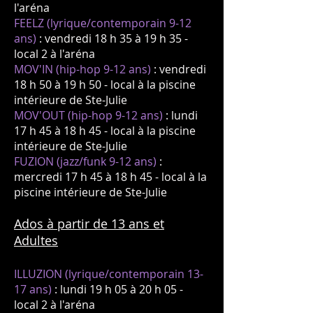
l'aré
na
FEELZ (lyrique/contemporain 9-12
ans)
: vendredi 18 h 35 à 19 h 35 -
local 2 à l'aréna
MOV'IN (hip-hop 9-12 ans)
: vendredi
18 h 50 à 19 h 50 - local à la piscine
intérieure de Ste-Julie
MOV'OUT (hip-hop 9-12 ans)
: lundi
17 h 45 à 18 h 45
-
local à la piscine
intérieure de Ste-Julie
FUZION (jazz/funk 9-12 ans)
:
mercredi 17 h 45 à 18 h 45 - local à la
piscine intérieure de Ste-Julie
Ados à partir de 13 ans
et
Adultes
ILLUZION (lyrique/contemporain 13-
17 ans)
: lundi 19 h 05 à 20 h 05 -
local 2 à l'aréna