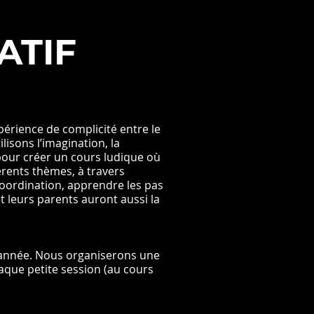
ATIF
périence de complicité entre le
lisons l’imagination, la
s pour créer un cours ludique où
férents thèmes, à travers
coordination, apprendre les pas
t leurs parents auront aussi la
d'année. Nous organiserons une
haque petite session (au cours