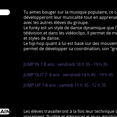
Tu aimes bouger sur la musique populaire, ce co
développeront leur musicalité tout en appren
avec les autres élèves du groupe.
Le funky est un style de danse dynamique que l
télévision et dans les vidéoclips. Il permet d
et styles de danse.
Le hip-hop quant à lui est basé sur des mouvem
permet de développer sa coordination, son "gro
JUMP'IN 7-8 ans : vendredi 18 h 35 - 19 h 35
JUMP'OUT 7- 8 ans : vendredi 18 h 45 - 19 h 45
JUMP'UP 7-8 ans : samedi 11 h 35 - 12 h 35
AIN
Les élèves travailleront à la fois leur technique 
placement, fluidité et élégance) et leurs émotio