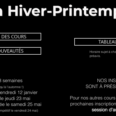
n Hiver-Printem
 DES COURS
TABLEA
OUVEAUTÉS
Horaire sujet à c
préavis.
8 semaines
NOS INS
SONT À PRÉS
 qu'à l'automne
!
)
endredi 12 janvier
Pour nos autres cours 
 le jeudi 23 mai
prochaines inscription
née le samedi 25 mai
session
d'a
étitif le vendredi 24 mai)