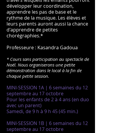
travers lesquels les enfants pourront
développer leur coordination,
apprendre les pas de base et le
rythme de la musique. Les élèves et
leurs parents auront aussi la chance
d'apprendre de petites
chorégraphies.*
Professeure : Kasandra Gadoua
* Cours sans participation au spectacle de
Noël. Nous organiserons une petite
démonstration dans le local à la fin de
chaque petite session.
MINI-SESSION 1A | 6 semaines du 12
septembre au 17 octobre
Pour les enfants de 2 à 4 ans (en duo
avec un parent)
Samedi, de 9 h à 9 h 45 (45 min.)
MINI-SESSION 1B | 6 semaines du 12
septembre au 17 octobre