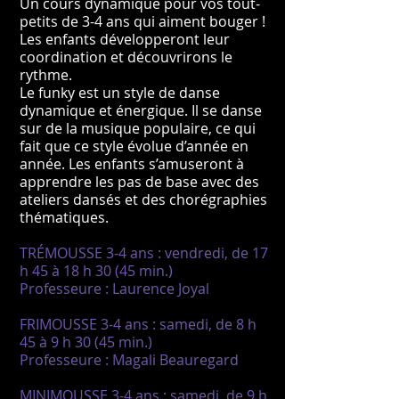
Un cours dynamique pour vos tout-
petits de 3-4 ans qui aiment bouger !
Les enfants développeront leur
coordination et découvrirons le
rythme.
Le funky est un style de danse
dynamique et énergique. Il se danse
sur de la musique populaire, ce qui
fait que ce style évolue d’année en
année. Les enfants s’amuseront à
apprendre les pas de base avec des
ateliers dansés et des chorégraphies
thématiques.
TRÉMOUSSE 3-4 ans : vendredi, de 17
h 45 à 18 h 30 (45 min.)
Professeure : Laurence Joyal
FRIMOUSSE 3-4 ans : samedi, de 8 h
45 à 9 h 30 (45 min.)
Professeure : Magali Beauregard
MINIMOUSSE 3-4 ans : samedi, de 9 h