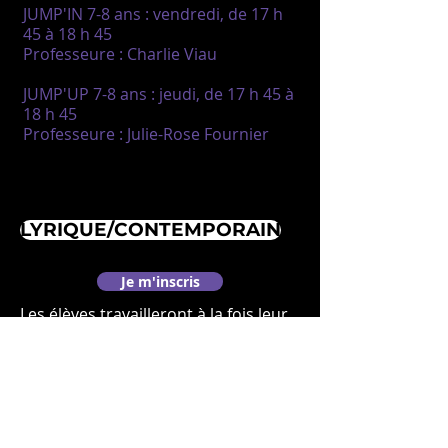
JUMP'IN 7-8 ans : vendredi, de 17 h
45 à 18 h 45
Professeure : Charlie Viau
JUMP'UP 7-8 ans : jeudi, de 17 h 45 à
18 h 45
Professeure : Julie-Rose Fournier
LYRIQUE/CONTEMPORAIN
Je m'inscris
Les élèves travailleront à la fois leur
technique de ballet (souplesse,
force, placement, fluidité et
élégance) et leurs émotions et
expressions à travers les paroles des
chansons de leur chorégraphie.