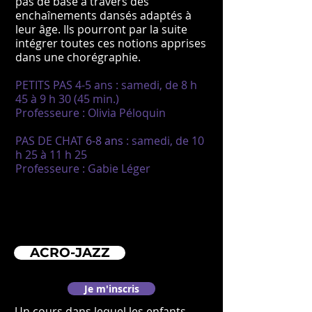
pas de base à travers des
enchaînements dansés adaptés à
leur âge. Ils pourront par la suite
intégrer toutes ces notions apprises
dans une chorégraphie.
PETITS PAS 4-5 ans : samedi, de 8 h
45 à 9 h 30 (45 min.)
Professeure : Olivia Péloquin
PAS DE CHAT
6-8 ans
: samedi, de 10
h 25 à 11 h 25
​Professeure : Gabie Léger
ACRO-JAZZ
Je m'inscris
Un cours dans lequel les enfants