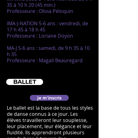
35 à 10 h 20 (45 min.)
Professeure : Olivia Péloquin
IMA-J-NATION 5-6 ans : vendredi, de
17 h 45 à 18 h 45
Professeure : Loriane Doyon
MA-J 5-6 ans : samedi, de 9 h 35 à 10
h 35
Professeure : Magali Beauregard
BALLET
Je m'inscris
Le ballet est la base de tous les styles
de danse connus à ce jour. Les
élèves travailleront leur souplesse,
leur placement, leur élégance et leur
fluidité. Ils apprendront plusieurs