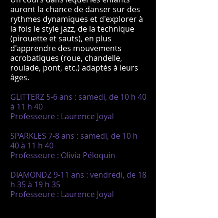
auront la chance de danser sur des
rythmes dynamiques et d'explorer à
la fois le style jazz, de la technique
(pirouette et sauts), en plus
d'apprendre des mouvements
acrobatiques (roue, chandelle,
roulade, pont, etc.) adaptés à leurs
âges.
GLITTERZ 5-6 ans : samedi, de 10 h 40
à 11 h 40
Professeure : Laurence Joyal
SPARKLES 7-8 ans : samedi, de 10 h
40 à 11 h 40
Professeure : Olivia Péloquin
DIAMONDZ 9-11 ans : vendredi, de 18
h 35 à 19 h 35
Professeure : Laurence Joyal