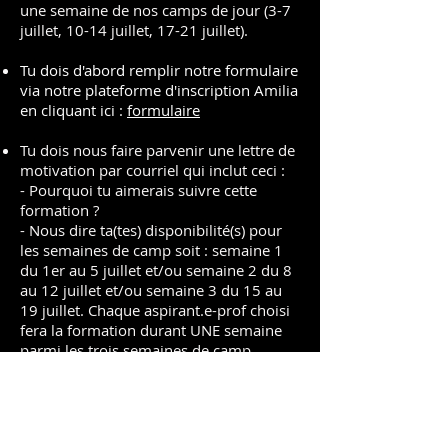
une semaine de nos camps de jour (3-7
juillet, 10-14 juillet, 17-21 juillet).
Tu dois d'abord remplir notre formulaire
via notre plateforme d'inscription Amilia
en cliquant ici :
formulaire
Tu dois nous faire parvenir une lettre de
motivation par courriel qui inclut ceci :
​- Pourquoi tu aimerais suivre cette
formation ?
- Nous dire ta(tes) disponibilité(s) pour
les semaines de camp soit : semaine 1
du 1er au 5 juillet et/ou semaine 2 du 8
au 12 juillet et/ou semaine 3 du 15 au
19 juillet. Chaque aspirant.e-prof choisi
fera la formation durant UNE semaine
parmi les trois semaines de camp.
- T
on nom complet et ton âge.
- Ton numéro de téléphone et un
courriel.
- Ton expérience en danse (cours suivis,