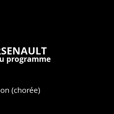
RSENAULT
du programme
ion (chorée)